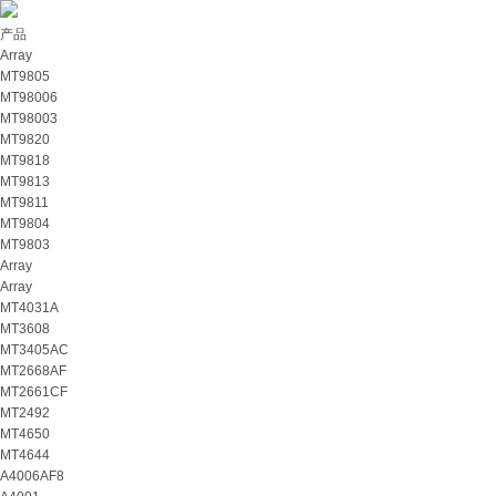
产品
Array
MT9805
MT98006
MT98003
MT9820
MT9818
MT9813
MT9811
MT9804
MT9803
Array
Array
MT4031A
MT3608
MT3405AC
MT2668AF
MT2661CF
MT2492
MT4650
MT4644
A4006AF8