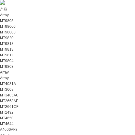
产品
Array
MT9805
MT98006
MT98003
MT9820
MT9818
MT9813
MT9811
MT9804
MT9803
Array
Array
MT4031A
MT3608
MT3405AC
MT2668AF
MT2661CF
MT2492
MT4650
MT4644
A4006AF8