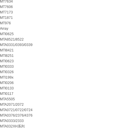
MT7634
MT7606
MT7173
MT1871
MT976
Array
MTI0625
MTA8521/8522
MTA0331/0393/0339
MTI8421
MTI8251
MTI0623
MTI0333
MTI0326
MTI199x
MTI0206
MTI0133
MTI0117
MTA5505
MTA2071/2072
MTA0721/0722/0724
MTA0376/2376/4376
MTA0333/2333
MTA032XH系列