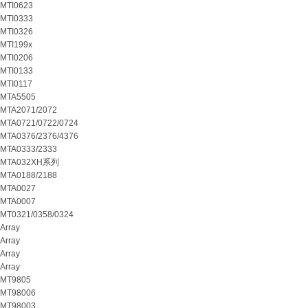
MTI0623
MTI0333
MTI0326
MTI199x
MTI0206
MTI0133
MTI0117
MTA5505
MTA2071/2072
MTA0721/0722/0724
MTA0376/2376/4376
MTA0333/2333
MTA032XH系列
MTA0188/2188
MTA0027
MTA0007
MT0321/0358/0324
Array
Array
Array
Array
MT9805
MT98006
MT98003