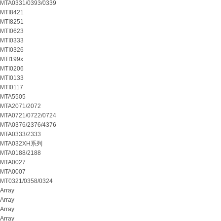
MTA0331/0393/0339
MTI8421
MTI8251
MTI0623
MTI0333
MTI0326
MTI199x
MTI0206
MTI0133
MTI0117
MTA5505
MTA2071/2072
MTA0721/0722/0724
MTA0376/2376/4376
MTA0333/2333
MTA032XH系列
MTA0188/2188
MTA0027
MTA0007
MT0321/0358/0324
Array
Array
Array
Array