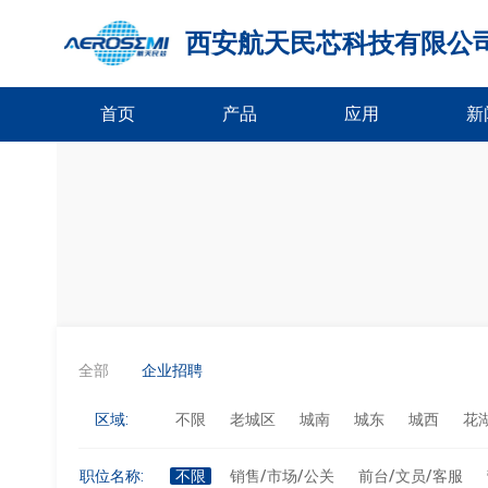
西安航天民芯科技有限公
首页
产品
应用
新
全部
企业招聘
区域:
不限
老城区
城南
城东
城西
花
职位名称:
不限
销售/市场/公关
前台/文员/客服