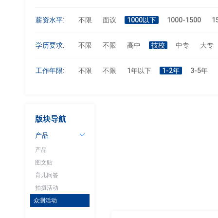
薪资水平:
不限
面议
1000以下
1000-1500
1
学历要求:
不限
不限
高中
技校
中专
大专
工作年限:
不限
不限
1年以下
1-2年
3-5年
版块导航
产品
产品
图文贴
育儿问答
拍摄活动
众测活动