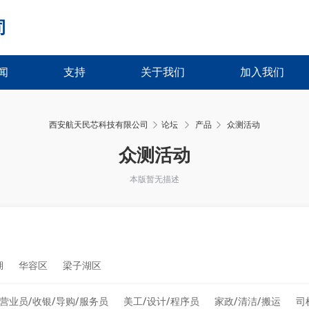
司
闻
支持
关于我们
加入我们
西安航天民芯科技有限公司
论坛
产品
众测活动
›
›
众测活动
本版暂无描述
湖
华容区
梁子湖区
营业员/收银/导购/服务员
美工/设计/程序员
家政/清洁/搬运
司