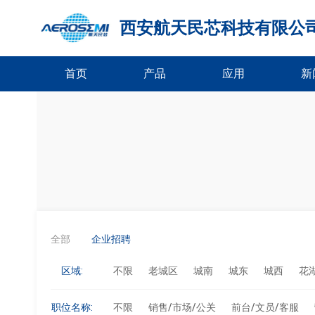
西安航天民芯科技有限公
首页
产品
应用
新
全部
企业招聘
区域:
不限
老城区
城南
城东
城西
花
职位名称:
不限
销售/市场/公关
前台/文员/客服