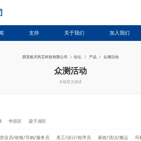
司
闻
支持
关于我们
加入我们
西安航天民芯科技有限公司
论坛
产品
众测活动
›
›
众测活动
本版暂无描述
湖
华容区
梁子湖区
营业员/收银/导购/服务员
美工/设计/程序员
家政/清洁/搬运
司