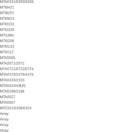
MTA0331/0393/0339
MTI8421
MTI8251
MTI0623
MTI0333
MTI0326
MTI199x
MTI0206
MTI0133
MTI0117
MTA5505
MTA2071/2072
MTA0721/0722/0724
MTA0376/2376/4376
MTA0333/2333
MTA032XH系列
MTA0188/2188
MTA0027
MTA0007
MT0321/0358/0324
Array
Array
Array
Array