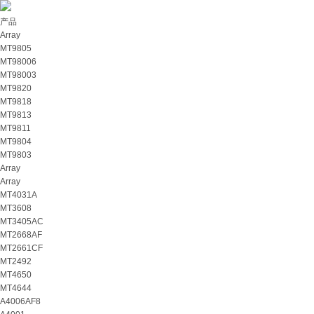
产品
Array
MT9805
MT98006
MT98003
MT9820
MT9818
MT9813
MT9811
MT9804
MT9803
Array
Array
MT4031A
MT3608
MT3405AC
MT2668AF
MT2661CF
MT2492
MT4650
MT4644
A4006AF8