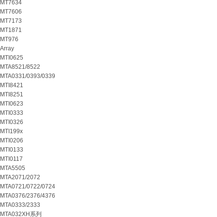
MT7634
MT7606
MT7173
MT1871
MT976
Array
MTI0625
MTA8521/8522
MTA0331/0393/0339
MTI8421
MTI8251
MTI0623
MTI0333
MTI0326
MTI199x
MTI0206
MTI0133
MTI0117
MTA5505
MTA2071/2072
MTA0721/0722/0724
MTA0376/2376/4376
MTA0333/2333
MTA032XH系列