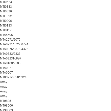
MTI0623
MTI0333
MTI0326
MTI199x
MTI0206
MTI0133
MTI0117
MTA5505
MTA2071/2072
MTA0721/0722/0724
MTA0376/2376/4376
MTA0333/2333
MTA032XH系列
MTA0188/2188
MTA0027
MTA0007
MT0321/0358/0324
Array
Array
Array
Array
MT9805
MT98006
MT98003