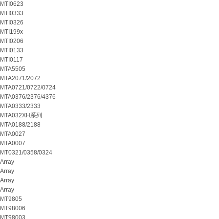
MTI0623
MTI0333
MTI0326
MTI199x
MTI0206
MTI0133
MTI0117
MTA5505
MTA2071/2072
MTA0721/0722/0724
MTA0376/2376/4376
MTA0333/2333
MTA032XH系列
MTA0188/2188
MTA0027
MTA0007
MT0321/0358/0324
Array
Array
Array
Array
MT9805
MT98006
MT98003