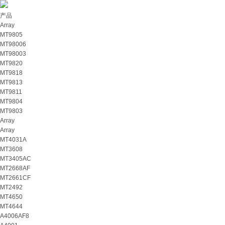
产品
Array
MT9805
MT98006
MT98003
MT9820
MT9818
MT9813
MT9811
MT9804
MT9803
Array
Array
MT4031A
MT3608
MT3405AC
MT2668AF
MT2661CF
MT2492
MT4650
MT4644
A4006AF8