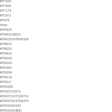
MT7634
MT7606
MT7173
MT1871
MT976
Array
MTI0625
MTA8521/8522
MTA0331/0393/0339
MTI8421
MTI8251
MTI0623
MTI0333
MTI0326
MTI199x
MTI0206
MTI0133
MTI0117
MTA5505
MTA2071/2072
MTA0721/0722/0724
MTA0376/2376/4376
MTA0333/2333
MTA032XH系列