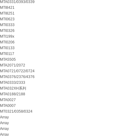
MTA0331/0393/0339
MTI8421
MTI8251
MTI0623
MTI0333
MTI0326
MTI199x
MTI0206
MTI0133
MTI0117
MTA5505
MTA2071/2072
MTA0721/0722/0724
MTA0376/2376/4376
MTA0333/2333
MTA032XH系列
MTA0188/2188
MTA0027
MTA0007
MT0321/0358/0324
Array
Array
Array
Array