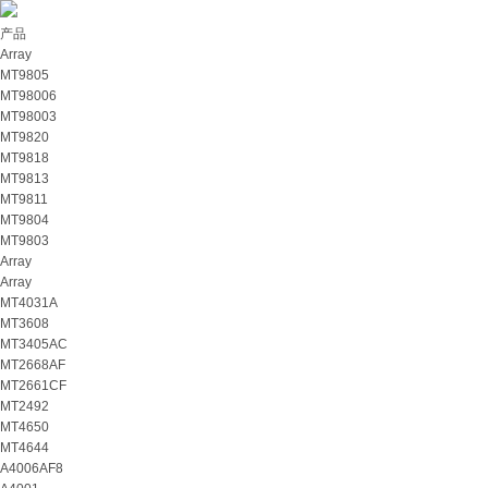
产品
Array
MT9805
MT98006
MT98003
MT9820
MT9818
MT9813
MT9811
MT9804
MT9803
Array
Array
MT4031A
MT3608
MT3405AC
MT2668AF
MT2661CF
MT2492
MT4650
MT4644
A4006AF8