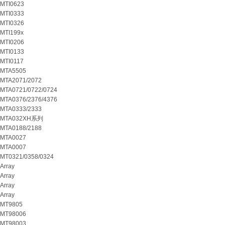
MTI0623
MTI0333
MTI0326
MTI199x
MTI0206
MTI0133
MTI0117
MTA5505
MTA2071/2072
MTA0721/0722/0724
MTA0376/2376/4376
MTA0333/2333
MTA032XH系列
MTA0188/2188
MTA0027
MTA0007
MT0321/0358/0324
Array
Array
Array
Array
MT9805
MT98006
MT98003