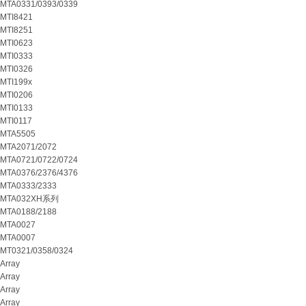
MTA0331/0393/0339
MTI8421
MTI8251
MTI0623
MTI0333
MTI0326
MTI199x
MTI0206
MTI0133
MTI0117
MTA5505
MTA2071/2072
MTA0721/0722/0724
MTA0376/2376/4376
MTA0333/2333
MTA032XH系列
MTA0188/2188
MTA0027
MTA0007
MT0321/0358/0324
Array
Array
Array
Array