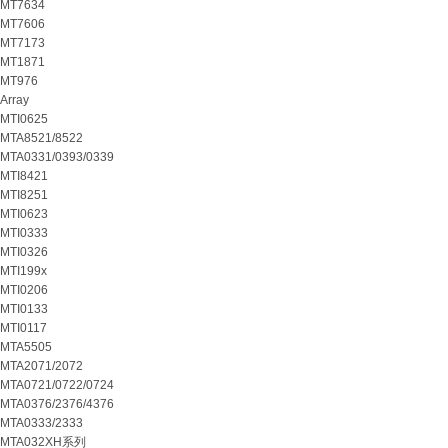
MT7634
MT7606
MT7173
MT1871
MT976
Array
MTI0625
MTA8521/8522
MTA0331/0393/0339
MTI8421
MTI8251
MTI0623
MTI0333
MTI0326
MTI199x
MTI0206
MTI0133
MTI0117
MTA5505
MTA2071/2072
MTA0721/0722/0724
MTA0376/2376/4376
MTA0333/2333
MTA032XH系列