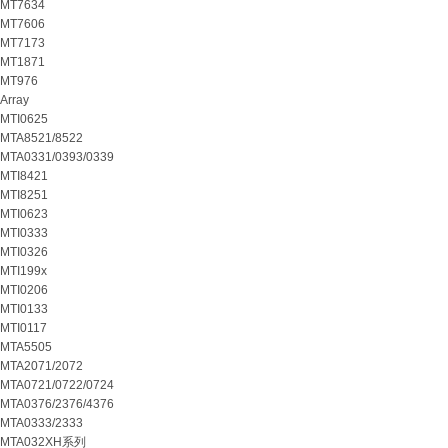
MT7634
MT7606
MT7173
MT1871
MT976
Array
MTI0625
MTA8521/8522
MTA0331/0393/0339
MTI8421
MTI8251
MTI0623
MTI0333
MTI0326
MTI199x
MTI0206
MTI0133
MTI0117
MTA5505
MTA2071/2072
MTA0721/0722/0724
MTA0376/2376/4376
MTA0333/2333
MTA032XH系列