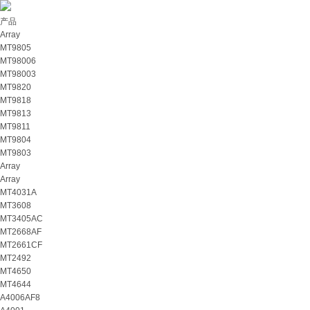
产品
Array
MT9805
MT98006
MT98003
MT9820
MT9818
MT9813
MT9811
MT9804
MT9803
Array
Array
MT4031A
MT3608
MT3405AC
MT2668AF
MT2661CF
MT2492
MT4650
MT4644
A4006AF8