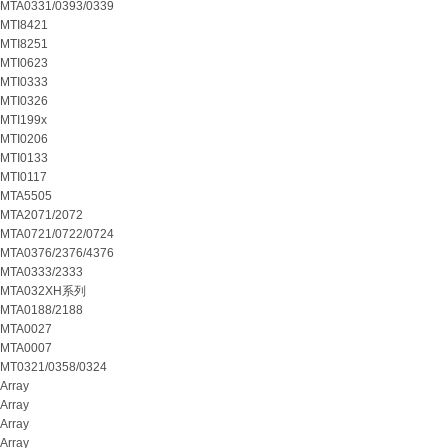
MTA0331/0393/0339
MTI8421
MTI8251
MTI0623
MTI0333
MTI0326
MTI199x
MTI0206
MTI0133
MTI0117
MTA5505
MTA2071/2072
MTA0721/0722/0724
MTA0376/2376/4376
MTA0333/2333
MTA032XH系列
MTA0188/2188
MTA0027
MTA0007
MT0321/0358/0324
Array
Array
Array
Array