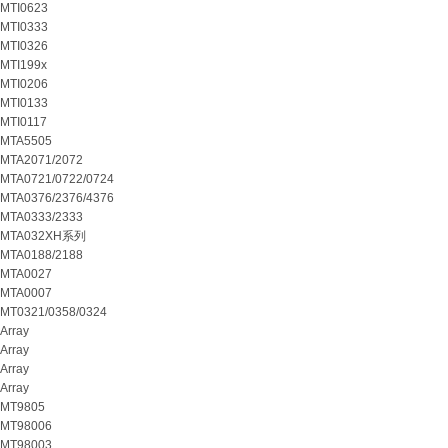
MTI0623
MTI0333
MTI0326
MTI199x
MTI0206
MTI0133
MTI0117
MTA5505
MTA2071/2072
MTA0721/0722/0724
MTA0376/2376/4376
MTA0333/2333
MTA032XH系列
MTA0188/2188
MTA0027
MTA0007
MT0321/0358/0324
Array
Array
Array
Array
MT9805
MT98006
MT98003