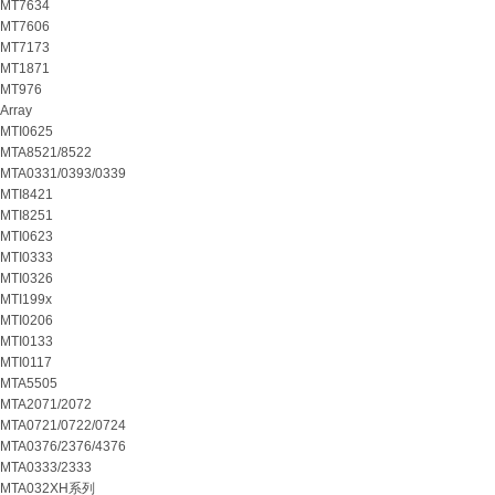
MT7634
MT7606
MT7173
MT1871
MT976
Array
MTI0625
MTA8521/8522
MTA0331/0393/0339
MTI8421
MTI8251
MTI0623
MTI0333
MTI0326
MTI199x
MTI0206
MTI0133
MTI0117
MTA5505
MTA2071/2072
MTA0721/0722/0724
MTA0376/2376/4376
MTA0333/2333
MTA032XH系列