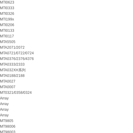
MTI0623
MTI0333
MTI0326
MTI199x
MTI0206
MTI0133
MTI0117
MTA5505
MTA2071/2072
MTA0721/0722/0724
MTA0376/2376/4376
MTA0333/2333
MTA032XH系列
MTA0188/2188
MTA0027
MTA0007
MT0321/0358/0324
Array
Array
Array
Array
MT9805
MT98006
MT98003