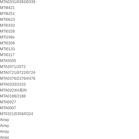
MTA0331/0393/0339
MTI8421
MTI8251
MTI0623
MTI0333
MTI0326
MTI199x
MTI0206
MTI0133
MTI0117
MTA5505
MTA2071/2072
MTA0721/0722/0724
MTA0376/2376/4376
MTA0333/2333
MTA032XH系列
MTA0188/2188
MTA0027
MTA0007
MT0321/0358/0324
Array
Array
Array
Array