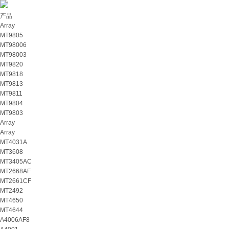
产品
Array
MT9805
MT98006
MT98003
MT9820
MT9818
MT9813
MT9811
MT9804
MT9803
Array
Array
MT4031A
MT3608
MT3405AC
MT2668AF
MT2661CF
MT2492
MT4650
MT4644
A4006AF8