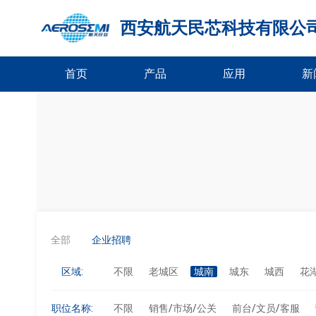
西安航天民芯科技有限公
首页
产品
应用
新
全部
企业招聘
区域:
不限
老城区
城南
城东
城西
花
职位名称:
不限
销售/市场/公关
前台/文员/客服