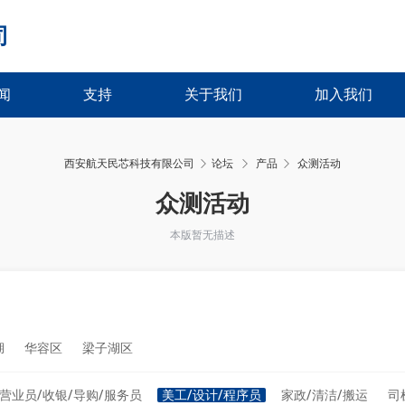
司
闻
支持
关于我们
加入我们
西安航天民芯科技有限公司
论坛
产品
众测活动
›
›
众测活动
本版暂无描述
湖
华容区
梁子湖区
营业员/收银/导购/服务员
美工/设计/程序员
家政/清洁/搬运
司