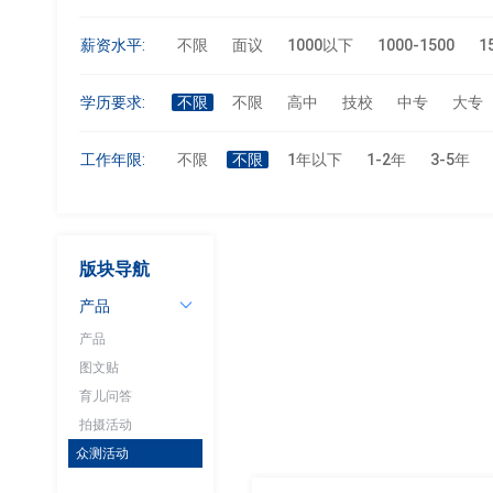
薪资水平:
不限
面议
1000以下
1000-1500
1
学历要求:
不限
不限
高中
技校
中专
大专
工作年限:
不限
不限
1年以下
1-2年
3-5年
版块导航
产品
产品
图文贴
育儿问答
拍摄活动
众测活动