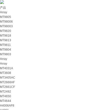
产品
Array
MT9805
MT98006
MT98003
MT9820
MT9818
MT9813
MT9811
MT9804
MT9803
Array
Array
MT4031A
MT3608
MT3405AC
MT2668AF
MT2661CF
MT2492
MT4650
MT4644
A4006AF8