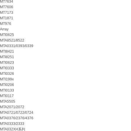
MT7634
MT7606
MT7173
MT1871
MT976
Array
MTI0625
MTA8521/8522
MTA0331/0393/0339
MTI8421
MTI8251
MTI0623
MTI0333
MTI0326
MTI199x
MTI0206
MTI0133
MTI0117
MTA5505
MTA2071/2072
MTA0721/0722/0724
MTA0376/2376/4376
MTA0333/2333
MTA032XH系列