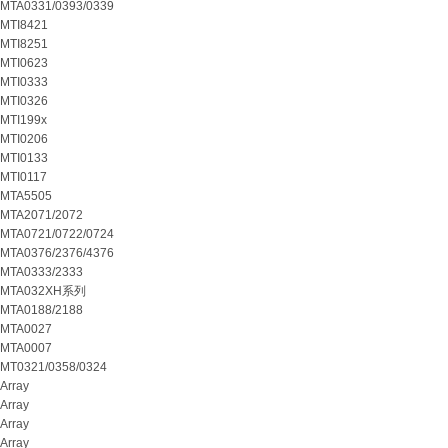
MTA0331/0393/0339
MTI8421
MTI8251
MTI0623
MTI0333
MTI0326
MTI199x
MTI0206
MTI0133
MTI0117
MTA5505
MTA2071/2072
MTA0721/0722/0724
MTA0376/2376/4376
MTA0333/2333
MTA032XH系列
MTA0188/2188
MTA0027
MTA0007
MT0321/0358/0324
Array
Array
Array
Array