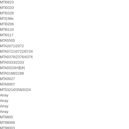
MTI0623
MTI0333
MTI0326
MTI199x
MTI0206
MTI0133
MTI0117
MTA5505
MTA2071/2072
MTA0721/0722/0724
MTA0376/2376/4376
MTA0333/2333
MTA032XH系列
MTA0188/2188
MTA0027
MTA0007
MT0321/0358/0324
Array
Array
Array
Array
MT9805
MT98006
MT98003