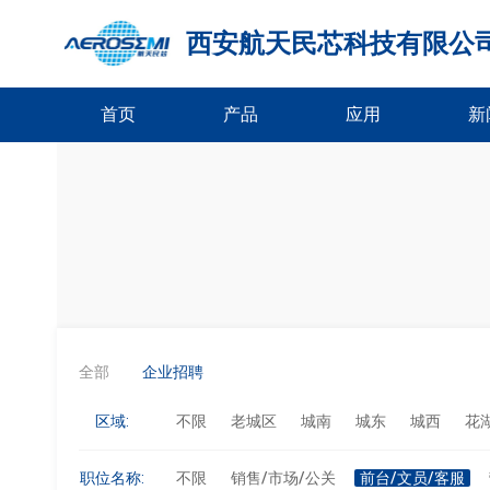
西安航天民芯科技有限公
首页
产品
应用
新
全部
企业招聘
区域:
不限
老城区
城南
城东
城西
花
职位名称:
不限
销售/市场/公关
前台/文员/客服