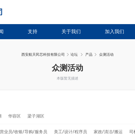
司
闻
支持
关于我们
加入我们
西安航天民芯科技有限公司
论坛
产品
众测活动
›
›
众测活动
本版暂无描述
湖
华容区
梁子湖区
营业员/收银/导购/服务员
美工/设计/程序员
家政/清洁/搬运
司