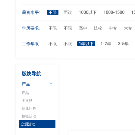
薪资水平:
不限
面议
1000以下
1000-1500
1
学历要求:
不限
不限
高中
技校
中专
大专
工作年限:
不限
不限
1年以下
1-2年
3-5年
版块导航
产品
产品
图文贴
育儿问答
拍摄活动
众测活动