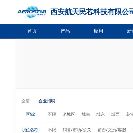
西安航天民芯科技有限公
首页
产品
应用
新
全部
企业招聘
区域:
不限
老城区
城南
城东
城西
花
职位名称:
不限
销售/市场/公关
前台/文员/客服