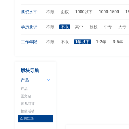
薪资水平:
不限
面议
1000以下
1000-1500
1
学历要求:
不限
不限
高中
技校
中专
大专
工作年限:
不限
不限
1年以下
1-2年
3-5年
版块导航
产品
产品
图文贴
育儿问答
拍摄活动
众测活动