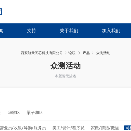
司
闻
支持
关于我们
加入我们
西安航天民芯科技有限公司
论坛
产品
众测活动
›
›
众测活动
本版暂无描述
湖
华容区
梁子湖区
营业员/收银/导购/服务员
美工/设计/程序员
家政/清洁/搬运
司