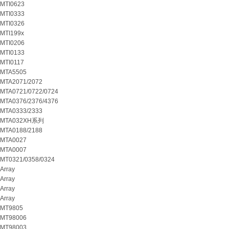
MTI0623
MTI0333
MTI0326
MTI199x
MTI0206
MTI0133
MTI0117
MTA5505
MTA2071/2072
MTA0721/0722/0724
MTA0376/2376/4376
MTA0333/2333
MTA032XH系列
MTA0188/2188
MTA0027
MTA0007
MT0321/0358/0324
Array
Array
Array
Array
MT9805
MT98006
MT98003