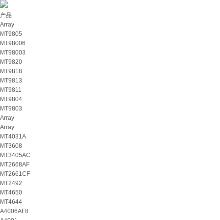
产品
Array
MT9805
MT98006
MT98003
MT9820
MT9818
MT9813
MT9811
MT9804
MT9803
Array
Array
MT4031A
MT3608
MT3405AC
MT2668AF
MT2661CF
MT2492
MT4650
MT4644
A4006AF8