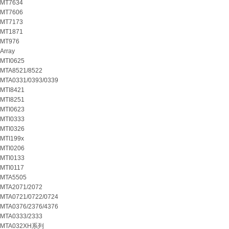
MT7634
MT7606
MT7173
MT1871
MT976
Array
MTI0625
MTA8521/8522
MTA0331/0393/0339
MTI8421
MTI8251
MTI0623
MTI0333
MTI0326
MTI199x
MTI0206
MTI0133
MTI0117
MTA5505
MTA2071/2072
MTA0721/0722/0724
MTA0376/2376/4376
MTA0333/2333
MTA032XH系列