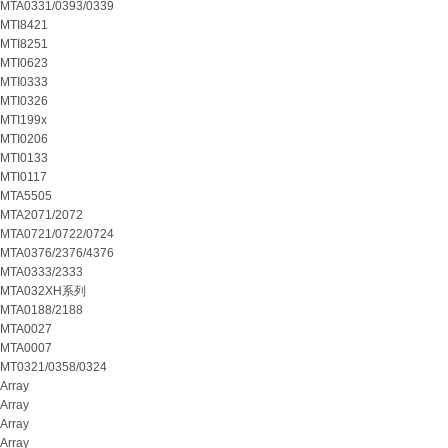
MTA0331/0393/0339
MTI8421
MTI8251
MTI0623
MTI0333
MTI0326
MTI199x
MTI0206
MTI0133
MTI0117
MTA5505
MTA2071/2072
MTA0721/0722/0724
MTA0376/2376/4376
MTA0333/2333
MTA032XH系列
MTA0188/2188
MTA0027
MTA0007
MT0321/0358/0324
Array
Array
Array
Array