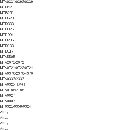
MTA0331/0393/0339
MTI8421
MTI8251
MTI0623
MTI0333
MTI0326
MTI199x
MTI0206
MTI0133
MTI0117
MTA5505
MTA2071/2072
MTA0721/0722/0724
MTA0376/2376/4376
MTA0333/2333
MTA032XH系列
MTA0188/2188
MTA0027
MTA0007
MT0321/0358/0324
Array
Array
Array
Array