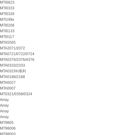
MTI0623
MTI0333
MTI0326
MTI199x
MTI0206
MTI0133
MTI0117
MTA5505
MTA2071/2072
MTA0721/0722/0724
MTA0376/2376/4376
MTA0333/2333
MTA032XH系列
MTA0188/2188
MTA0027
MTA0007
MT0321/0358/0324
Array
Array
Array
Array
MT9805
MT98006
MT98003