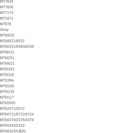
MT7634
MT7606
MT7173
MT1871
MT976
Array
MTI0625
MTA8521/8522
MTA0331/0393/0339
MTI8421
MTI8251
MTI0623
MTI0333
MTI0326
MTI199x
MTI0206
MTI0133
MTI0117
MTA5505
MTA2071/2072
MTA0721/0722/0724
MTA0376/2376/4376
MTA0333/2333
MTA032XH系列