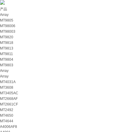
产品
Array
MT9805
MT98006
MT98003
MT9820
MT9818
MT9813
MT9811
MT9804
MT9803
Array
Array
MT4031A
MT3608
MT3405AC
MT2668AF
MT2661CF
MT2492
MT4650
MT4644
A4006AF8