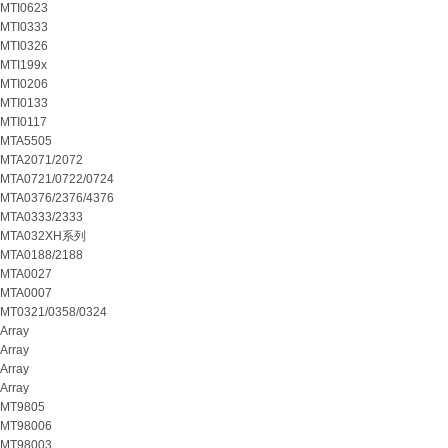
MTI0623
MTI0333
MTI0326
MTI199x
MTI0206
MTI0133
MTI0117
MTA5505
MTA2071/2072
MTA0721/0722/0724
MTA0376/2376/4376
MTA0333/2333
MTA032XH系列
MTA0188/2188
MTA0027
MTA0007
MT0321/0358/0324
Array
Array
Array
Array
MT9805
MT98006
MT98003