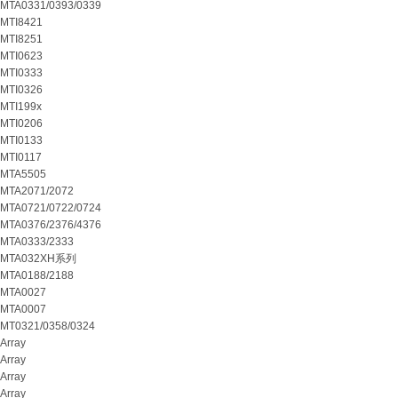
MTA0331/0393/0339
MTI8421
MTI8251
MTI0623
MTI0333
MTI0326
MTI199x
MTI0206
MTI0133
MTI0117
MTA5505
MTA2071/2072
MTA0721/0722/0724
MTA0376/2376/4376
MTA0333/2333
MTA032XH系列
MTA0188/2188
MTA0027
MTA0007
MT0321/0358/0324
Array
Array
Array
Array