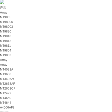
产品
Array
MT9805
MT98006
MT98003
MT9820
MT9818
MT9813
MT9811
MT9804
MT9803
Array
Array
MT4031A
MT3608
MT3405AC
MT2668AF
MT2661CF
MT2492
MT4650
MT4644
A4006AF8