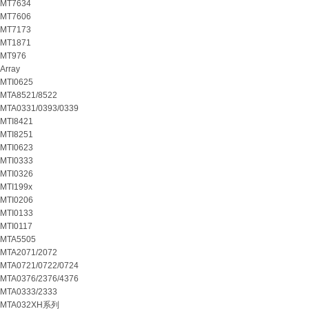
MT7634
MT7606
MT7173
MT1871
MT976
Array
MTI0625
MTA8521/8522
MTA0331/0393/0339
MTI8421
MTI8251
MTI0623
MTI0333
MTI0326
MTI199x
MTI0206
MTI0133
MTI0117
MTA5505
MTA2071/2072
MTA0721/0722/0724
MTA0376/2376/4376
MTA0333/2333
MTA032XH系列