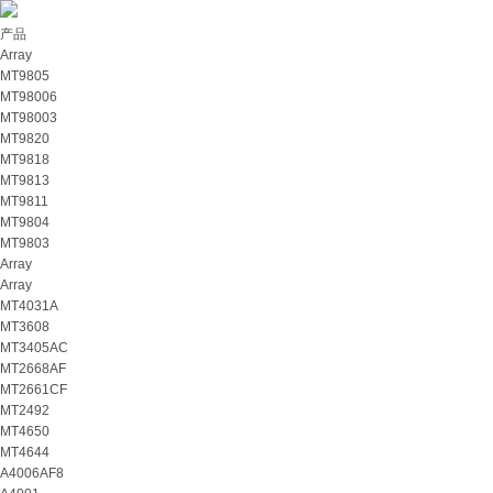
产品
Array
MT9805
MT98006
MT98003
MT9820
MT9818
MT9813
MT9811
MT9804
MT9803
Array
Array
MT4031A
MT3608
MT3405AC
MT2668AF
MT2661CF
MT2492
MT4650
MT4644
A4006AF8