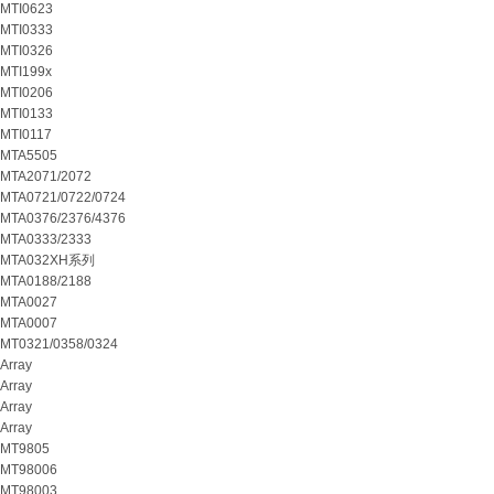
MTI0623
MTI0333
MTI0326
MTI199x
MTI0206
MTI0133
MTI0117
MTA5505
MTA2071/2072
MTA0721/0722/0724
MTA0376/2376/4376
MTA0333/2333
MTA032XH系列
MTA0188/2188
MTA0027
MTA0007
MT0321/0358/0324
Array
Array
Array
Array
MT9805
MT98006
MT98003