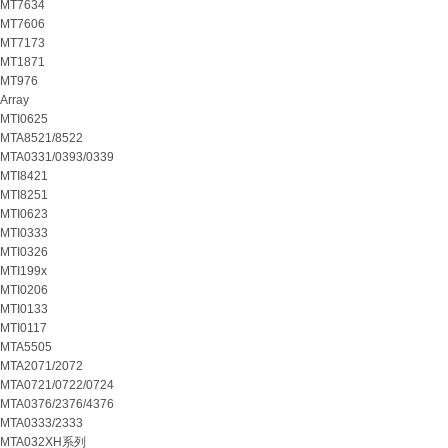
MT7634
MT7606
MT7173
MT1871
MT976
Array
MTI0625
MTA8521/8522
MTA0331/0393/0339
MTI8421
MTI8251
MTI0623
MTI0333
MTI0326
MTI199x
MTI0206
MTI0133
MTI0117
MTA5505
MTA2071/2072
MTA0721/0722/0724
MTA0376/2376/4376
MTA0333/2333
MTA032XH系列