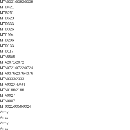
MTA0331/0393/0339
MTI8421
MTI8251
MTI0623
MTI0333
MTI0326
MTI199x
MTI0206
MTI0133
MTI0117
MTA5505
MTA2071/2072
MTA0721/0722/0724
MTA0376/2376/4376
MTA0333/2333
MTA032XH系列
MTA0188/2188
MTA0027
MTA0007
MT0321/0358/0324
Array
Array
Array
Array