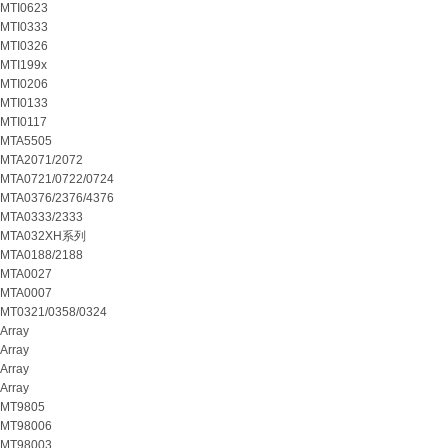
MTI0623
MTI0333
MTI0326
MTI199x
MTI0206
MTI0133
MTI0117
MTA5505
MTA2071/2072
MTA0721/0722/0724
MTA0376/2376/4376
MTA0333/2333
MTA032XH系列
MTA0188/2188
MTA0027
MTA0007
MT0321/0358/0324
Array
Array
Array
Array
MT9805
MT98006
MT98003