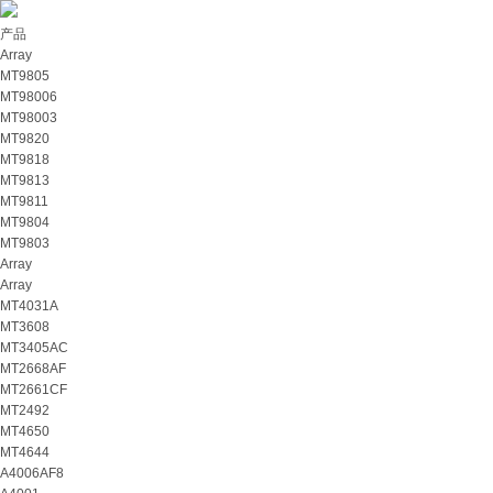
产品
Array
MT9805
MT98006
MT98003
MT9820
MT9818
MT9813
MT9811
MT9804
MT9803
Array
Array
MT4031A
MT3608
MT3405AC
MT2668AF
MT2661CF
MT2492
MT4650
MT4644
A4006AF8