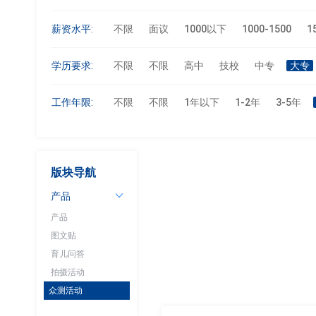
薪资水平:
不限
面议
1000以下
1000-1500
1
学历要求:
不限
不限
高中
技校
中专
大专
工作年限:
不限
不限
1年以下
1-2年
3-5年
版块导航
产品
产品
图文贴
育儿问答
拍摄活动
众测活动