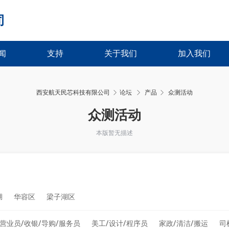
司
闻
支持
关于我们
加入我们
西安航天民芯科技有限公司
论坛
产品
众测活动
›
›
众测活动
本版暂无描述
湖
华容区
梁子湖区
营业员/收银/导购/服务员
美工/设计/程序员
家政/清洁/搬运
司