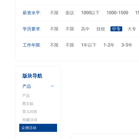
薪资水平:
不限
面议
1000以下
1000-1500
1
学历要求:
不限
不限
高中
技校
中专
大专
工作年限:
不限
不限
1年以下
1-2年
3-5年
版块导航
产品
产品
图文贴
育儿问答
拍摄活动
众测活动