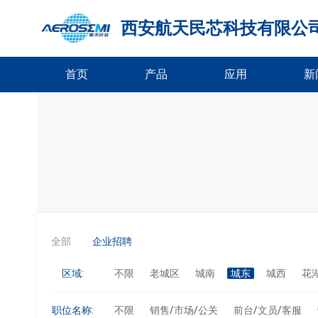
西安航天民芯科技有限公
首页
产品
应用
新
全部
企业招聘
区域:
不限
老城区
城南
城东
城西
花
职位名称:
不限
销售/市场/公关
前台/文员/客服