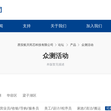
司
闻
支持
关于我们
加入我们
西安航天民芯科技有限公司
论坛
产品
众测活动
›
›
众测活动
本版暂无描述
湖
华容区
梁子湖区
营业员/收银/导购/服务员
美工/设计/程序员
家政/清洁/搬运
司