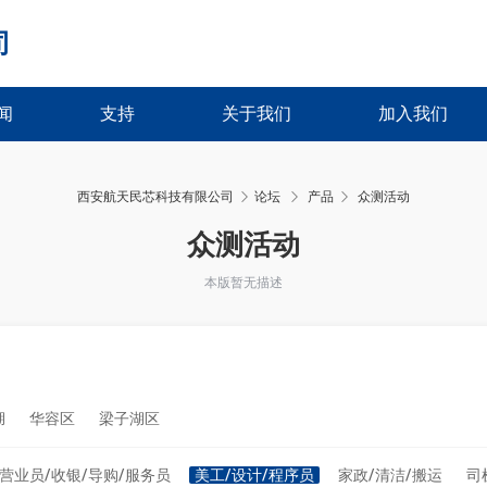
司
闻
支持
关于我们
加入我们
西安航天民芯科技有限公司
论坛
产品
众测活动
›
›
众测活动
本版暂无描述
湖
华容区
梁子湖区
营业员/收银/导购/服务员
美工/设计/程序员
家政/清洁/搬运
司