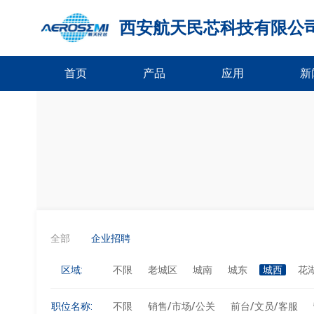
西安航天民芯科技有限公
首页
产品
应用
新
全部
企业招聘
区域:
不限
老城区
城南
城东
城西
花
职位名称:
不限
销售/市场/公关
前台/文员/客服