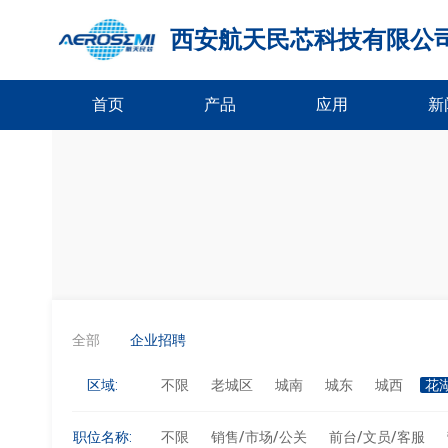
西安航天民芯科技有限公
首页
产品
应用
新
全部
企业招聘
区域:
不限
老城区
城南
城东
城西
花
职位名称:
不限
销售/市场/公关
前台/文员/客服