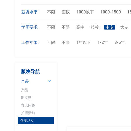
薪资水平:
不限
面议
1000以下
1000-1500
1
学历要求:
不限
不限
高中
技校
中专
大专
工作年限:
不限
不限
1年以下
1-2年
3-5年
版块导航
产品
产品
图文贴
育儿问答
拍摄活动
众测活动