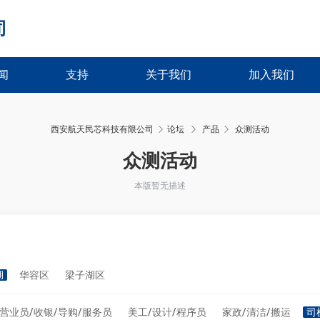
司
闻
支持
关于我们
加入我们
西安航天民芯科技有限公司
论坛
产品
众测活动
›
›
众测活动
本版暂无描述
湖
华容区
梁子湖区
营业员/收银/导购/服务员
美工/设计/程序员
家政/清洁/搬运
司