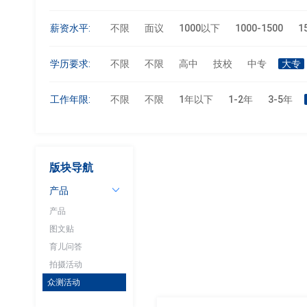
薪资水平:
不限
面议
1000以下
1000-1500
1
学历要求:
不限
不限
高中
技校
中专
大专
工作年限:
不限
不限
1年以下
1-2年
3-5年
版块导航
产品
产品
图文贴
育儿问答
拍摄活动
众测活动