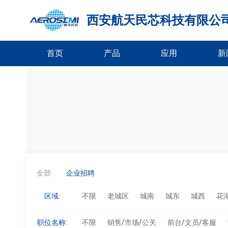
西安航天民芯科技有限公
首页
产品
应用
新
全部
企业招聘
区域:
不限
老城区
城南
城东
城西
花
职位名称:
不限
销售/市场/公关
前台/文员/客服