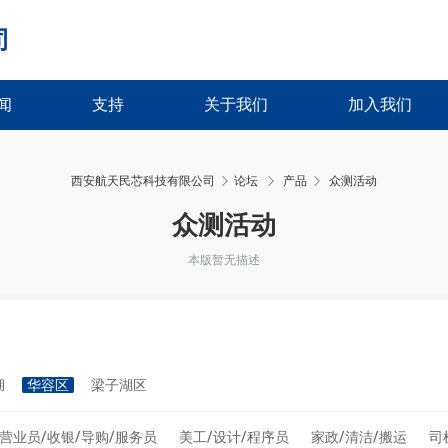
司
闻
支持
关于我们
加入我们
西安航天民芯科技有限公司
论坛
产品
众测活动
›
›
众测活动
本版暂无描述
湖
华容区
梁子湖区
营业员/收银/导购/服务员
美工/设计/程序员
家政/清洁/搬运
司