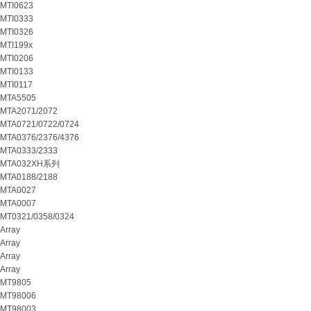
MTI0623
MTI0333
MTI0326
MTI199x
MTI0206
MTI0133
MTI0117
MTA5505
MTA2071/2072
MTA0721/0722/0724
MTA0376/2376/4376
MTA0333/2333
MTA032XH系列
MTA0188/2188
MTA0027
MTA0007
MT0321/0358/0324
Array
Array
Array
Array
MT9805
MT98006
MT98003