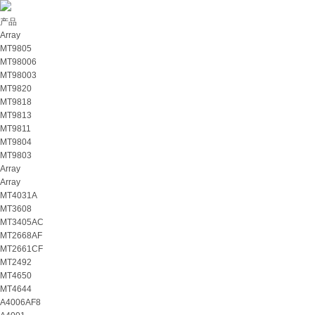
产品
Array
MT9805
MT98006
MT98003
MT9820
MT9818
MT9813
MT9811
MT9804
MT9803
Array
Array
MT4031A
MT3608
MT3405AC
MT2668AF
MT2661CF
MT2492
MT4650
MT4644
A4006AF8