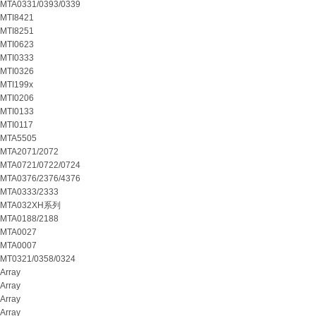
MTA0331/0393/0339
MTI8421
MTI8251
MTI0623
MTI0333
MTI0326
MTI199x
MTI0206
MTI0133
MTI0117
MTA5505
MTA2071/2072
MTA0721/0722/0724
MTA0376/2376/4376
MTA0333/2333
MTA032XH系列
MTA0188/2188
MTA0027
MTA0007
MT0321/0358/0324
Array
Array
Array
Array