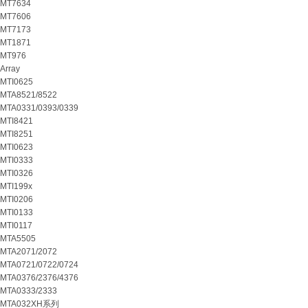
MT7634
MT7606
MT7173
MT1871
MT976
Array
MTI0625
MTA8521/8522
MTA0331/0393/0339
MTI8421
MTI8251
MTI0623
MTI0333
MTI0326
MTI199x
MTI0206
MTI0133
MTI0117
MTA5505
MTA2071/2072
MTA0721/0722/0724
MTA0376/2376/4376
MTA0333/2333
MTA032XH系列