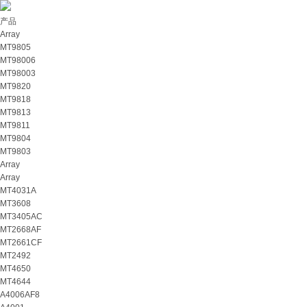
产品
Array
MT9805
MT98006
MT98003
MT9820
MT9818
MT9813
MT9811
MT9804
MT9803
Array
Array
MT4031A
MT3608
MT3405AC
MT2668AF
MT2661CF
MT2492
MT4650
MT4644
A4006AF8