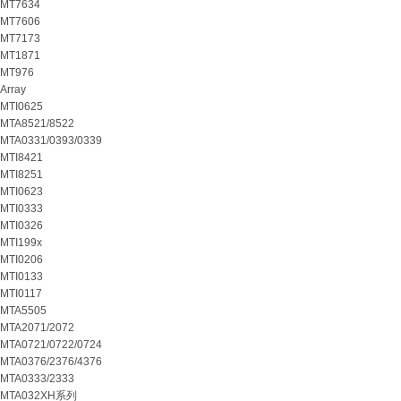
MT7634
MT7606
MT7173
MT1871
MT976
Array
MTI0625
MTA8521/8522
MTA0331/0393/0339
MTI8421
MTI8251
MTI0623
MTI0333
MTI0326
MTI199x
MTI0206
MTI0133
MTI0117
MTA5505
MTA2071/2072
MTA0721/0722/0724
MTA0376/2376/4376
MTA0333/2333
MTA032XH系列