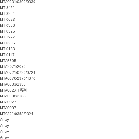
MTA0331/0393/0339
MTI8421
MTI8251
MTI0623
MTI0333
MTI0326
MTI199x
MTI0206
MTI0133
MTI0117
MTA5505
MTA2071/2072
MTA0721/0722/0724
MTA0376/2376/4376
MTA0333/2333
MTA032XH系列
MTA0188/2188
MTA0027
MTA0007
MT0321/0358/0324
Array
Array
Array
Array