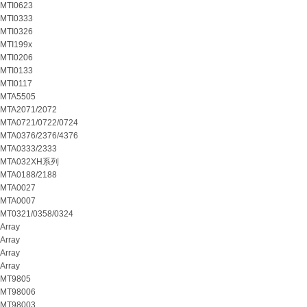
MTI0623
MTI0333
MTI0326
MTI199x
MTI0206
MTI0133
MTI0117
MTA5505
MTA2071/2072
MTA0721/0722/0724
MTA0376/2376/4376
MTA0333/2333
MTA032XH系列
MTA0188/2188
MTA0027
MTA0007
MT0321/0358/0324
Array
Array
Array
Array
MT9805
MT98006
MT98003