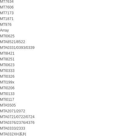
MT7634
MT7606
MT7173
MT1871
MT976
Array
MTI0625
MTA8521/8522
MTA0331/0393/0339
MTI8421
MTI8251
MTI0623
MTI0333
MTI0326
MTI199x
MTI0206
MTI0133
MTI0117
MTA5505
MTA2071/2072
MTA0721/0722/0724
MTA0376/2376/4376
MTA0333/2333
MTA032XH系列