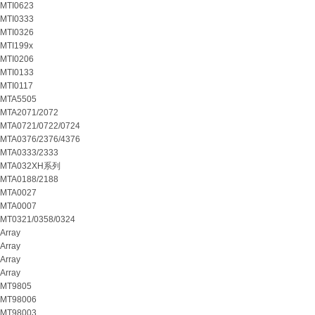
MTI0623
MTI0333
MTI0326
MTI199x
MTI0206
MTI0133
MTI0117
MTA5505
MTA2071/2072
MTA0721/0722/0724
MTA0376/2376/4376
MTA0333/2333
MTA032XH系列
MTA0188/2188
MTA0027
MTA0007
MT0321/0358/0324
Array
Array
Array
Array
MT9805
MT98006
MT98003