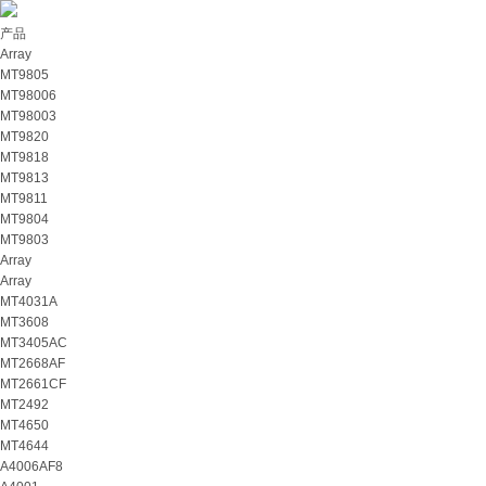
产品
Array
MT9805
MT98006
MT98003
MT9820
MT9818
MT9813
MT9811
MT9804
MT9803
Array
Array
MT4031A
MT3608
MT3405AC
MT2668AF
MT2661CF
MT2492
MT4650
MT4644
A4006AF8