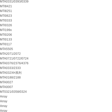
MTA0331/0393/0339
MTI8421
MTI8251
MTI0623
MTI0333
MTI0326
MTI199x
MTI0206
MTI0133
MTI0117
MTA5505
MTA2071/2072
MTA0721/0722/0724
MTA0376/2376/4376
MTA0333/2333
MTA032XH系列
MTA0188/2188
MTA0027
MTA0007
MT0321/0358/0324
Array
Array
Array
Array