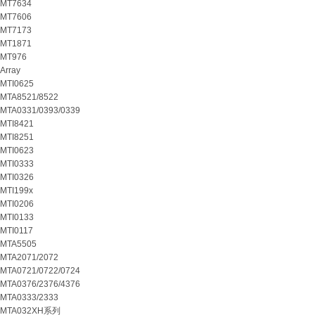
MT7634
MT7606
MT7173
MT1871
MT976
Array
MTI0625
MTA8521/8522
MTA0331/0393/0339
MTI8421
MTI8251
MTI0623
MTI0333
MTI0326
MTI199x
MTI0206
MTI0133
MTI0117
MTA5505
MTA2071/2072
MTA0721/0722/0724
MTA0376/2376/4376
MTA0333/2333
MTA032XH系列