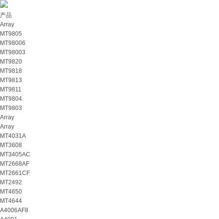
产品
Array
MT9805
MT98006
MT98003
MT9820
MT9818
MT9813
MT9811
MT9804
MT9803
Array
Array
MT4031A
MT3608
MT3405AC
MT2668AF
MT2661CF
MT2492
MT4650
MT4644
A4006AF8