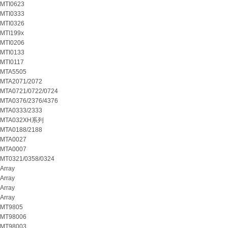
MTI0623
MTI0333
MTI0326
MTI199x
MTI0206
MTI0133
MTI0117
MTA5505
MTA2071/2072
MTA0721/0722/0724
MTA0376/2376/4376
MTA0333/2333
MTA032XH系列
MTA0188/2188
MTA0027
MTA0007
MT0321/0358/0324
Array
Array
Array
Array
MT9805
MT98006
MT98003