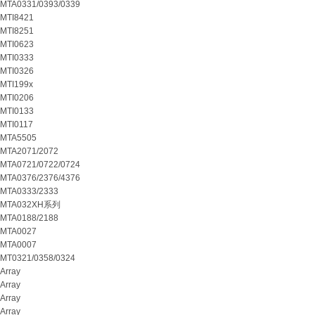
MTA0331/0393/0339
MTI8421
MTI8251
MTI0623
MTI0333
MTI0326
MTI199x
MTI0206
MTI0133
MTI0117
MTA5505
MTA2071/2072
MTA0721/0722/0724
MTA0376/2376/4376
MTA0333/2333
MTA032XH系列
MTA0188/2188
MTA0027
MTA0007
MT0321/0358/0324
Array
Array
Array
Array