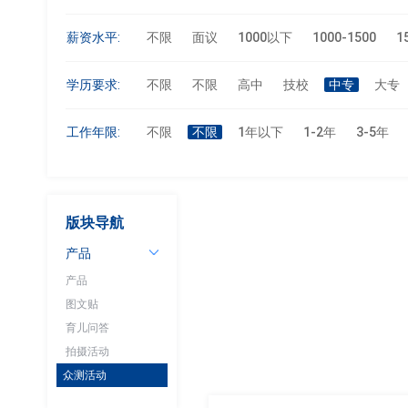
薪资水平:
不限
面议
1000以下
1000-1500
1
学历要求:
不限
不限
高中
技校
中专
大专
工作年限:
不限
不限
1年以下
1-2年
3-5年
版块导航
产品
产品
图文贴
育儿问答
拍摄活动
众测活动