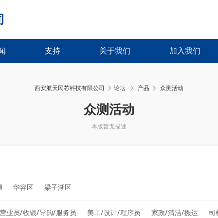
司
闻
支持
关于我们
加入我们
西安航天民芯科技有限公司
论坛
产品
众测活动
›
›
众测活动
本版暂无描述
湖
华容区
梁子湖区
营业员/收银/导购/服务员
美工/设计/程序员
家政/清洁/搬运
司