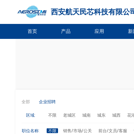
西安航天民芯科技有限公
首页
产品
应用
新
全部
企业招聘
区域:
不限
老城区
城南
城东
城西
花
职位名称:
不限
销售/市场/公关
前台/文员/客服