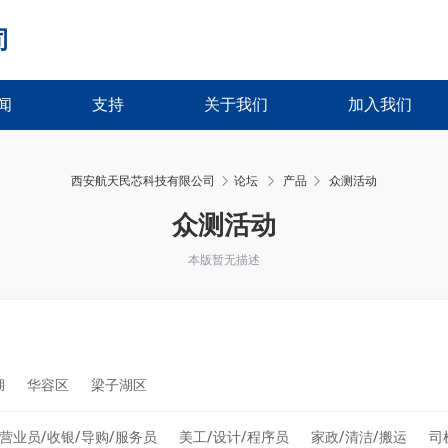
司
闻
支持
关于我们
加入我们
西安航天民芯科技有限公司
论坛
产品
众测活动
›
›
众测活动
本版暂无描述
湖
华容区
梁子湖区
营业员/收银/导购/服务员
美工/设计/程序员
家政/清洁/搬运
司