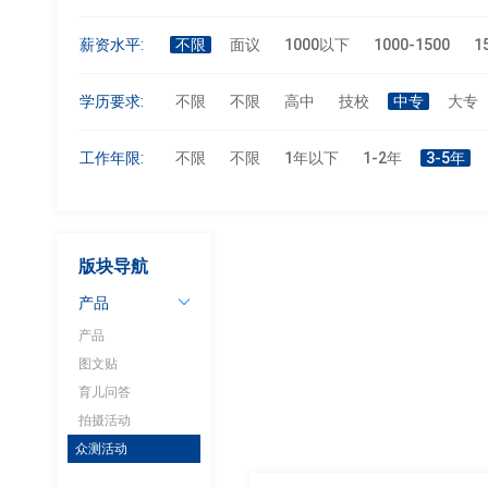
薪资水平:
不限
面议
1000以下
1000-1500
1
学历要求:
不限
不限
高中
技校
中专
大专
工作年限:
不限
不限
1年以下
1-2年
3-5年
版块导航
产品
产品
图文贴
育儿问答
拍摄活动
众测活动