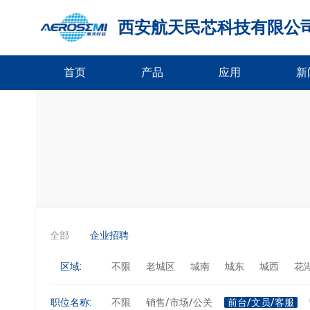
西安航天民芯科技有限公
首页
产品
应用
新
全部
企业招聘
区域:
不限
老城区
城南
城东
城西
花
职位名称:
不限
销售/市场/公关
前台/文员/客服