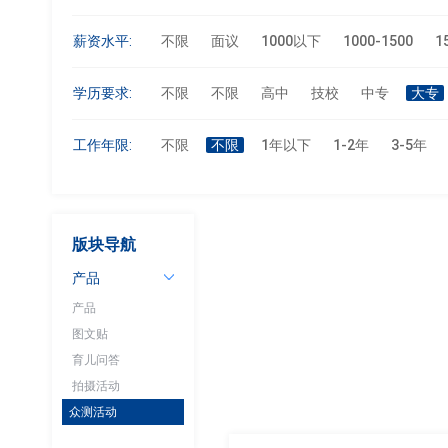
薪资水平:
不限
面议
1000以下
1000-1500
1
学历要求:
不限
不限
高中
技校
中专
大专
工作年限:
不限
不限
1年以下
1-2年
3-5年
版块导航
产品
产品
图文贴
育儿问答
拍摄活动
众测活动