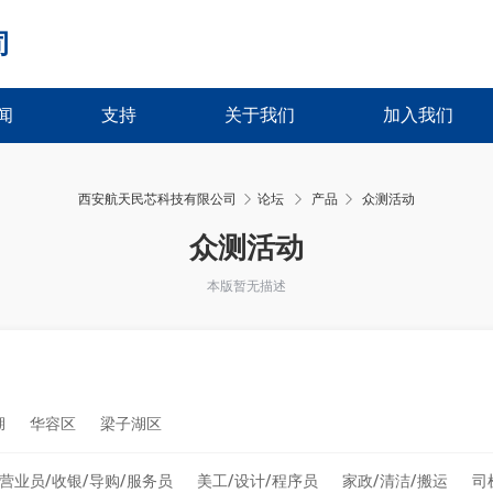
司
闻
支持
关于我们
加入我们
西安航天民芯科技有限公司
论坛
产品
众测活动
›
›
众测活动
本版暂无描述
湖
华容区
梁子湖区
营业员/收银/导购/服务员
美工/设计/程序员
家政/清洁/搬运
司