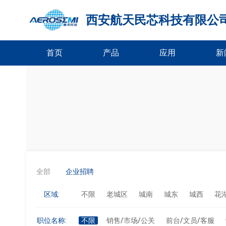
西安航天民芯科技有限公
首页
产品
应用
新
全部
企业招聘
区域:
不限
老城区
城南
城东
城西
花
职位名称:
不限
销售/市场/公关
前台/文员/客服