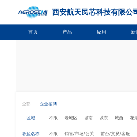
西安航天民芯科技有限公
首页
产品
应用
新
全部
企业招聘
区域:
不限
老城区
城南
城东
城西
花
职位名称:
不限
销售/市场/公关
前台/文员/客服