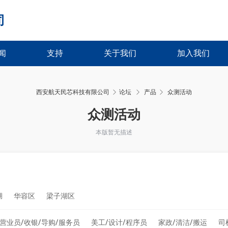
司
闻
支持
关于我们
加入我们
西安航天民芯科技有限公司
论坛
产品
众测活动
›
›
众测活动
本版暂无描述
湖
华容区
梁子湖区
营业员/收银/导购/服务员
美工/设计/程序员
家政/清洁/搬运
司