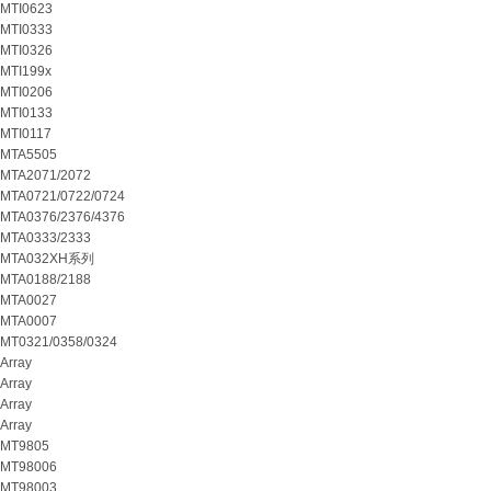
MTI0623
MTI0333
MTI0326
MTI199x
MTI0206
MTI0133
MTI0117
MTA5505
MTA2071/2072
MTA0721/0722/0724
MTA0376/2376/4376
MTA0333/2333
MTA032XH系列
MTA0188/2188
MTA0027
MTA0007
MT0321/0358/0324
Array
Array
Array
Array
MT9805
MT98006
MT98003