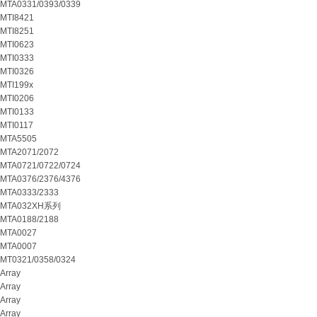
MTA0331/0393/0339
MTI8421
MTI8251
MTI0623
MTI0333
MTI0326
MTI199x
MTI0206
MTI0133
MTI0117
MTA5505
MTA2071/2072
MTA0721/0722/0724
MTA0376/2376/4376
MTA0333/2333
MTA032XH系列
MTA0188/2188
MTA0027
MTA0007
MT0321/0358/0324
Array
Array
Array
Array