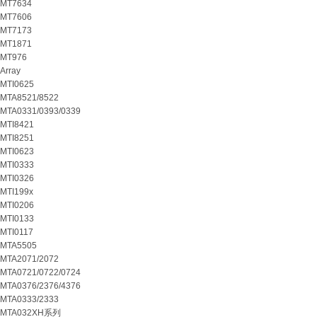
MT7634
MT7606
MT7173
MT1871
MT976
Array
MTI0625
MTA8521/8522
MTA0331/0393/0339
MTI8421
MTI8251
MTI0623
MTI0333
MTI0326
MTI199x
MTI0206
MTI0133
MTI0117
MTA5505
MTA2071/2072
MTA0721/0722/0724
MTA0376/2376/4376
MTA0333/2333
MTA032XH系列