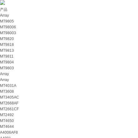
产品
Array
MT9805
MT98006
MT98003
MT9820
MT9818
MT9813
MT9811
MT9804
MT9803
Array
Array
MT4031A
MT3608
MT3405AC
MT2668AF
MT2661CF
MT2492
MT4650
MT4644
A4006AF8