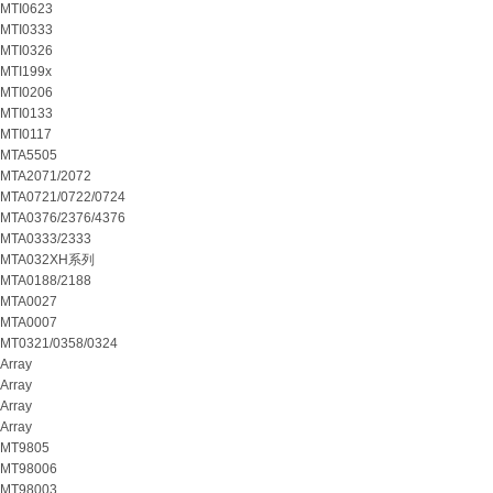
MTI0623
MTI0333
MTI0326
MTI199x
MTI0206
MTI0133
MTI0117
MTA5505
MTA2071/2072
MTA0721/0722/0724
MTA0376/2376/4376
MTA0333/2333
MTA032XH系列
MTA0188/2188
MTA0027
MTA0007
MT0321/0358/0324
Array
Array
Array
Array
MT9805
MT98006
MT98003