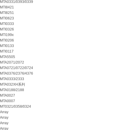
MTA0331/0393/0339
MTI8421
MTI8251
MTI0623
MTI0333
MTI0326
MTI199x
MTI0206
MTI0133
MTI0117
MTA5505
MTA2071/2072
MTA0721/0722/0724
MTA0376/2376/4376
MTA0333/2333
MTA032XH系列
MTA0188/2188
MTA0027
MTA0007
MT0321/0358/0324
Array
Array
Array
Array