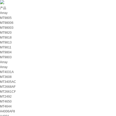
产品
Array
MT9805
MT98006
MT98003
MT9820
MT9818
MT9813
MT9811
MT9804
MT9803
Array
Array
MT4031A
MT3608
MT3405AC
MT2668AF
MT2661CF
MT2492
MT4650
MT4644
A4006AF8