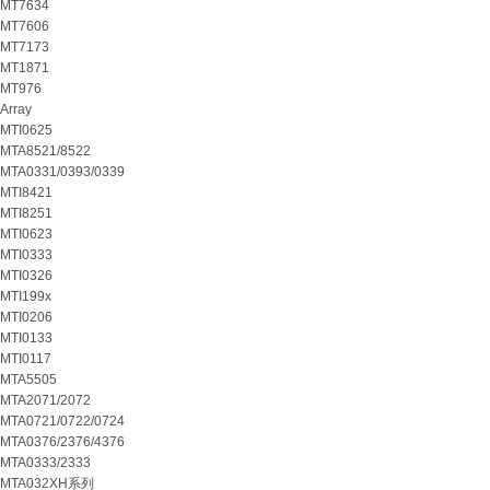
MT7634
MT7606
MT7173
MT1871
MT976
Array
MTI0625
MTA8521/8522
MTA0331/0393/0339
MTI8421
MTI8251
MTI0623
MTI0333
MTI0326
MTI199x
MTI0206
MTI0133
MTI0117
MTA5505
MTA2071/2072
MTA0721/0722/0724
MTA0376/2376/4376
MTA0333/2333
MTA032XH系列