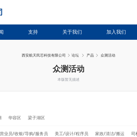
司
闻
支持
关于我们
加入我们
西安航天民芯科技有限公司
论坛
产品
众测活动
›
›
众测活动
本版暂无描述
湖
华容区
梁子湖区
营业员/收银/导购/服务员
美工/设计/程序员
家政/清洁/搬运
司