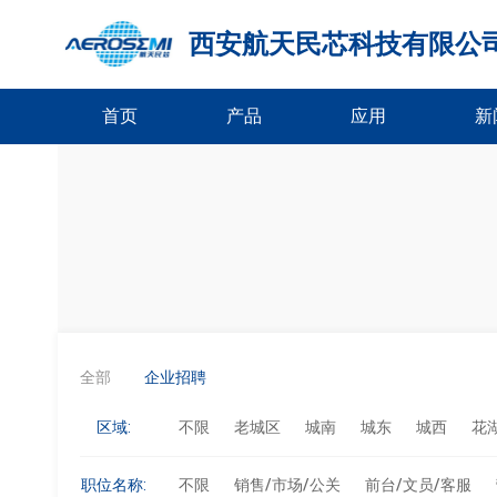
西安航天民芯科技有限公
首页
产品
应用
新
全部
企业招聘
区域:
不限
老城区
城南
城东
城西
花
职位名称:
不限
销售/市场/公关
前台/文员/客服