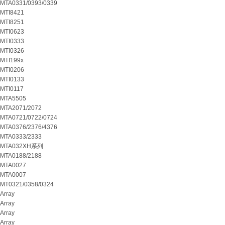
MTA0331/0393/0339
MTI8421
MTI8251
MTI0623
MTI0333
MTI0326
MTI199x
MTI0206
MTI0133
MTI0117
MTA5505
MTA2071/2072
MTA0721/0722/0724
MTA0376/2376/4376
MTA0333/2333
MTA032XH系列
MTA0188/2188
MTA0027
MTA0007
MT0321/0358/0324
Array
Array
Array
Array