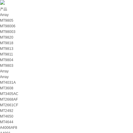
产品
Array
MT9805
MT98006
MT98003
MT9820
MT9818
MT9813
MT9811
MT9804
MT9803
Array
Array
MT4031A
MT3608
MT3405AC
MT2668AF
MT2661CF
MT2492
MT4650
MT4644
A4006AF8