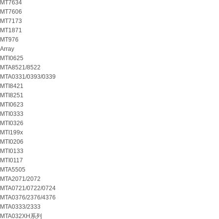
MT7634
MT7606
MT7173
MT1871
MT976
Array
MTI0625
MTA8521/8522
MTA0331/0393/0339
MTI8421
MTI8251
MTI0623
MTI0333
MTI0326
MTI199x
MTI0206
MTI0133
MTI0117
MTA5505
MTA2071/2072
MTA0721/0722/0724
MTA0376/2376/4376
MTA0333/2333
MTA032XH系列