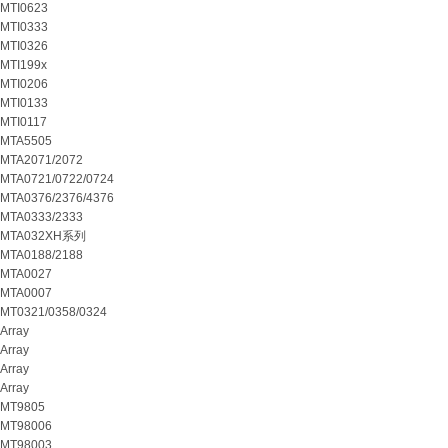
MTI0623
MTI0333
MTI0326
MTI199x
MTI0206
MTI0133
MTI0117
MTA5505
MTA2071/2072
MTA0721/0722/0724
MTA0376/2376/4376
MTA0333/2333
MTA032XH系列
MTA0188/2188
MTA0027
MTA0007
MT0321/0358/0324
Array
Array
Array
Array
MT9805
MT98006
MT98003