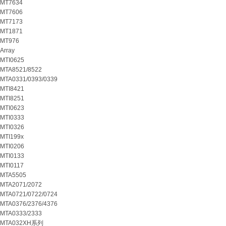
MT7634
MT7606
MT7173
MT1871
MT976
Array
MTI0625
MTA8521/8522
MTA0331/0393/0339
MTI8421
MTI8251
MTI0623
MTI0333
MTI0326
MTI199x
MTI0206
MTI0133
MTI0117
MTA5505
MTA2071/2072
MTA0721/0722/0724
MTA0376/2376/4376
MTA0333/2333
MTA032XH系列