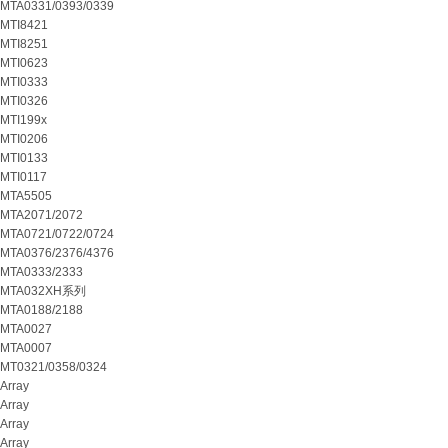
MTA0331/0393/0339
MTI8421
MTI8251
MTI0623
MTI0333
MTI0326
MTI199x
MTI0206
MTI0133
MTI0117
MTA5505
MTA2071/2072
MTA0721/0722/0724
MTA0376/2376/4376
MTA0333/2333
MTA032XH系列
MTA0188/2188
MTA0027
MTA0007
MT0321/0358/0324
Array
Array
Array
Array