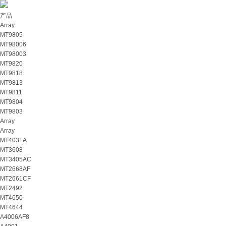
产品
Array
MT9805
MT98006
MT98003
MT9820
MT9818
MT9813
MT9811
MT9804
MT9803
Array
Array
MT4031A
MT3608
MT3405AC
MT2668AF
MT2661CF
MT2492
MT4650
MT4644
A4006AF8