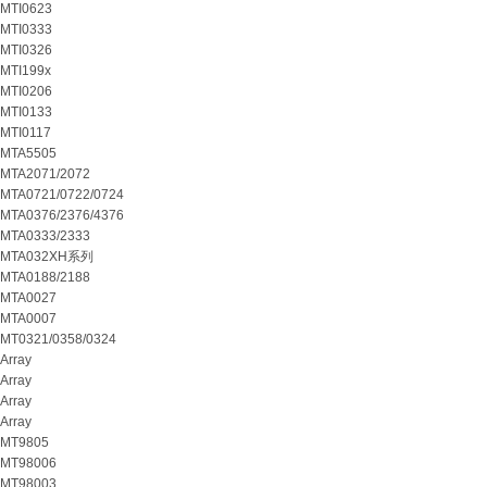
MTI0623
MTI0333
MTI0326
MTI199x
MTI0206
MTI0133
MTI0117
MTA5505
MTA2071/2072
MTA0721/0722/0724
MTA0376/2376/4376
MTA0333/2333
MTA032XH系列
MTA0188/2188
MTA0027
MTA0007
MT0321/0358/0324
Array
Array
Array
Array
MT9805
MT98006
MT98003