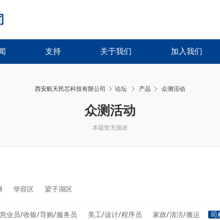
司
闻
支持
关于我们
加入我们
西安航天民芯科技有限公司
论坛
产品
众测活动
›
›
众测活动
本版暂无描述
湖
华容区
梁子湖区
营业员/收银/导购/服务员
美工/设计/程序员
家政/清洁/搬运
司