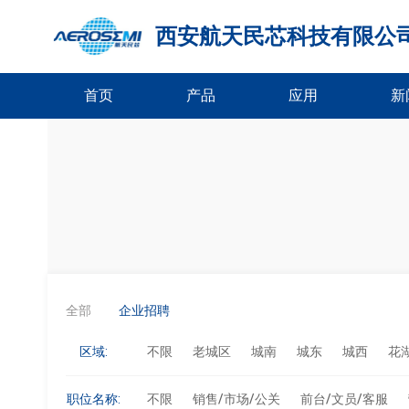
西安航天民芯科技有限公
首页
产品
应用
新
全部
企业招聘
区域:
不限
老城区
城南
城东
城西
花
职位名称:
不限
销售/市场/公关
前台/文员/客服