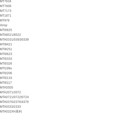
MT7634
MT7606
MT7173
MT1871
MT976
Array
MTI0625
MTA8521/8522
MTA0331/0393/0339
MTI8421
MTI8251
MTI0623
MTI0333
MTI0326
MTI199x
MTI0206
MTI0133
MTI0117
MTA5505
MTA2071/2072
MTA0721/0722/0724
MTA0376/2376/4376
MTA0333/2333
MTA032XH系列