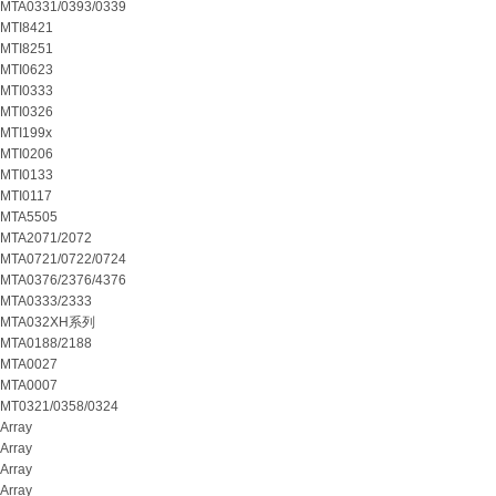
MTA0331/0393/0339
MTI8421
MTI8251
MTI0623
MTI0333
MTI0326
MTI199x
MTI0206
MTI0133
MTI0117
MTA5505
MTA2071/2072
MTA0721/0722/0724
MTA0376/2376/4376
MTA0333/2333
MTA032XH系列
MTA0188/2188
MTA0027
MTA0007
MT0321/0358/0324
Array
Array
Array
Array