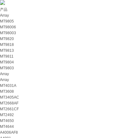
产品
Array
MT9805
MT98006
MT98003
MT9820
MT9818
MT9813
MT9811
MT9804
MT9803
Array
Array
MT4031A
MT3608
MT3405AC
MT2668AF
MT2661CF
MT2492
MT4650
MT4644
A4006AF8