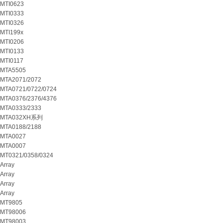
MTI0623
MTI0333
MTI0326
MTI199x
MTI0206
MTI0133
MTI0117
MTA5505
MTA2071/2072
MTA0721/0722/0724
MTA0376/2376/4376
MTA0333/2333
MTA032XH系列
MTA0188/2188
MTA0027
MTA0007
MT0321/0358/0324
Array
Array
Array
Array
MT9805
MT98006
MT98003