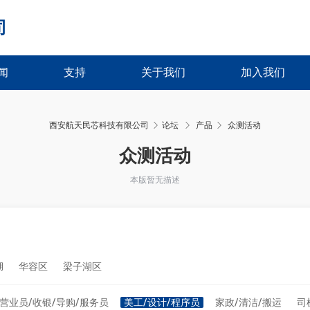
司
闻
支持
关于我们
加入我们
西安航天民芯科技有限公司
论坛
产品
众测活动
›
›
众测活动
本版暂无描述
湖
华容区
梁子湖区
营业员/收银/导购/服务员
美工/设计/程序员
家政/清洁/搬运
司