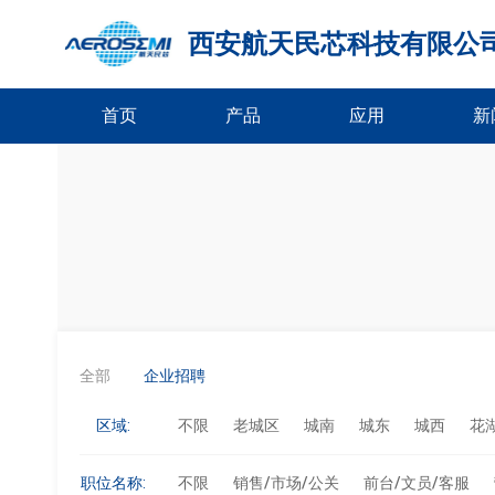
西安航天民芯科技有限公
首页
产品
应用
新
全部
企业招聘
区域:
不限
老城区
城南
城东
城西
花
职位名称:
不限
销售/市场/公关
前台/文员/客服