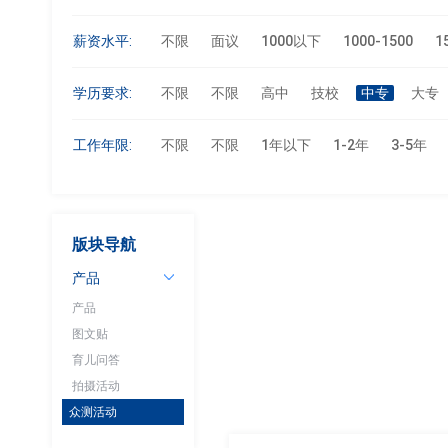
薪资水平:
不限
面议
1000以下
1000-1500
1
学历要求:
不限
不限
高中
技校
中专
大专
工作年限:
不限
不限
1年以下
1-2年
3-5年
版块导航
产品
产品
图文贴
育儿问答
拍摄活动
众测活动