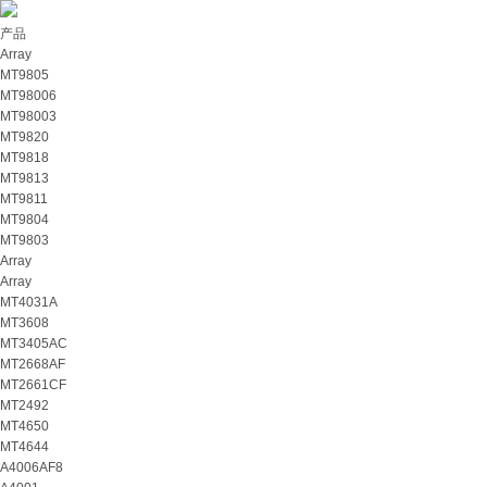
产品
Array
MT9805
MT98006
MT98003
MT9820
MT9818
MT9813
MT9811
MT9804
MT9803
Array
Array
MT4031A
MT3608
MT3405AC
MT2668AF
MT2661CF
MT2492
MT4650
MT4644
A4006AF8