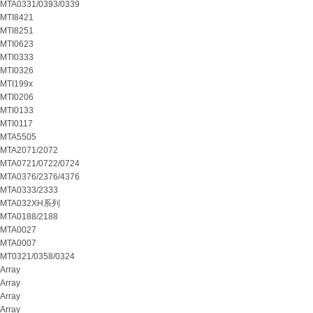
MTA0331/0393/0339
MTI8421
MTI8251
MTI0623
MTI0333
MTI0326
MTI199x
MTI0206
MTI0133
MTI0117
MTA5505
MTA2071/2072
MTA0721/0722/0724
MTA0376/2376/4376
MTA0333/2333
MTA032XH系列
MTA0188/2188
MTA0027
MTA0007
MT0321/0358/0324
Array
Array
Array
Array