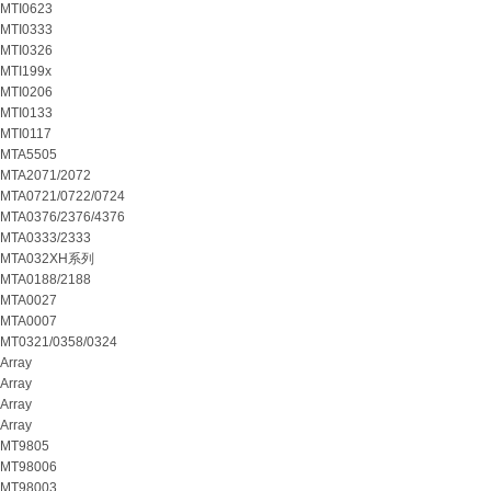
MTI0623
MTI0333
MTI0326
MTI199x
MTI0206
MTI0133
MTI0117
MTA5505
MTA2071/2072
MTA0721/0722/0724
MTA0376/2376/4376
MTA0333/2333
MTA032XH系列
MTA0188/2188
MTA0027
MTA0007
MT0321/0358/0324
Array
Array
Array
Array
MT9805
MT98006
MT98003