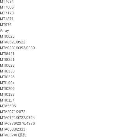
MT7634
MT7606
MT7173
MT1871
MT976
Array
MTI0625
MTA8521/8522
MTA0331/0393/0339
MTI8421
MTI8251
MTI0623
MTI0333
MTI0326
MTI199x
MTI0206
MTI0133
MTI0117
MTA5505
MTA2071/2072
MTA0721/0722/0724
MTA0376/2376/4376
MTA0333/2333
MTA032XH系列