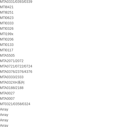
MTA0331/0393/0339
MTI8421
MTI8251
MTI0623
MTI0333
MTI0326
MTI199x
MTI0206
MTI0133
MTI0117
MTA5505
MTA2071/2072
MTA0721/0722/0724
MTA0376/2376/4376
MTA0333/2333
MTA032XH系列
MTA0188/2188
MTA0027
MTA0007
MT0321/0358/0324
Array
Array
Array
Array