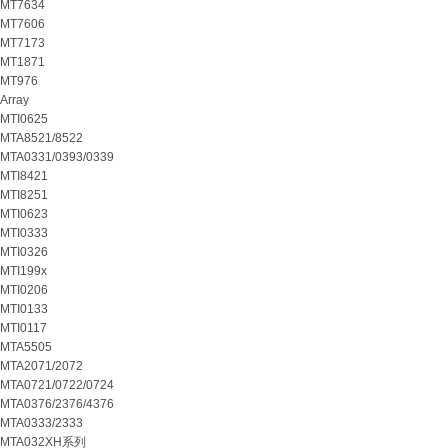
MT7634
MT7606
MT7173
MT1871
MT976
Array
MTI0625
MTA8521/8522
MTA0331/0393/0339
MTI8421
MTI8251
MTI0623
MTI0333
MTI0326
MTI199x
MTI0206
MTI0133
MTI0117
MTA5505
MTA2071/2072
MTA0721/0722/0724
MTA0376/2376/4376
MTA0333/2333
MTA032XH系列