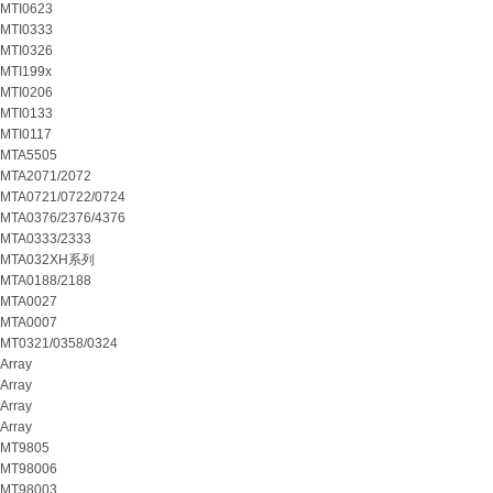
MTI0623
MTI0333
MTI0326
MTI199x
MTI0206
MTI0133
MTI0117
MTA5505
MTA2071/2072
MTA0721/0722/0724
MTA0376/2376/4376
MTA0333/2333
MTA032XH系列
MTA0188/2188
MTA0027
MTA0007
MT0321/0358/0324
Array
Array
Array
Array
MT9805
MT98006
MT98003