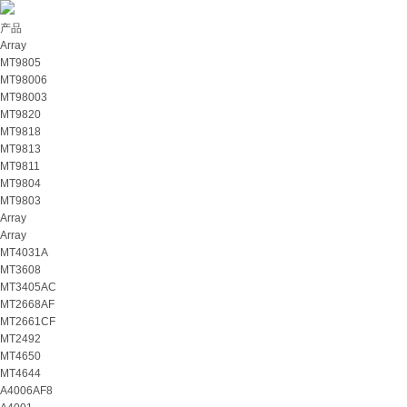
产品
Array
MT9805
MT98006
MT98003
MT9820
MT9818
MT9813
MT9811
MT9804
MT9803
Array
Array
MT4031A
MT3608
MT3405AC
MT2668AF
MT2661CF
MT2492
MT4650
MT4644
A4006AF8