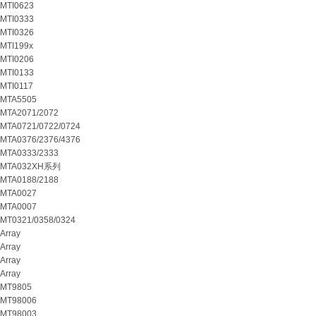
MTI0623
MTI0333
MTI0326
MTI199x
MTI0206
MTI0133
MTI0117
MTA5505
MTA2071/2072
MTA0721/0722/0724
MTA0376/2376/4376
MTA0333/2333
MTA032XH系列
MTA0188/2188
MTA0027
MTA0007
MT0321/0358/0324
Array
Array
Array
Array
MT9805
MT98006
MT98003