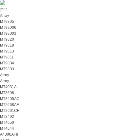
产品
Array
MT9805
MT98006
MT98003
MT9820
MT9818
MT9813
MT9811
MT9804
MT9803
Array
Array
MT4031A
MT3608
MT3405AC
MT2668AF
MT2661CF
MT2492
MT4650
MT4644
A4006AF8