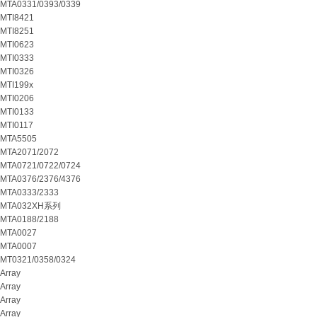
MTA0331/0393/0339
MTI8421
MTI8251
MTI0623
MTI0333
MTI0326
MTI199x
MTI0206
MTI0133
MTI0117
MTA5505
MTA2071/2072
MTA0721/0722/0724
MTA0376/2376/4376
MTA0333/2333
MTA032XH系列
MTA0188/2188
MTA0027
MTA0007
MT0321/0358/0324
Array
Array
Array
Array