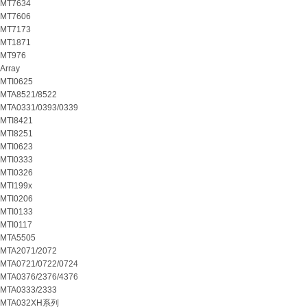
MT7634
MT7606
MT7173
MT1871
MT976
Array
MTI0625
MTA8521/8522
MTA0331/0393/0339
MTI8421
MTI8251
MTI0623
MTI0333
MTI0326
MTI199x
MTI0206
MTI0133
MTI0117
MTA5505
MTA2071/2072
MTA0721/0722/0724
MTA0376/2376/4376
MTA0333/2333
MTA032XH系列