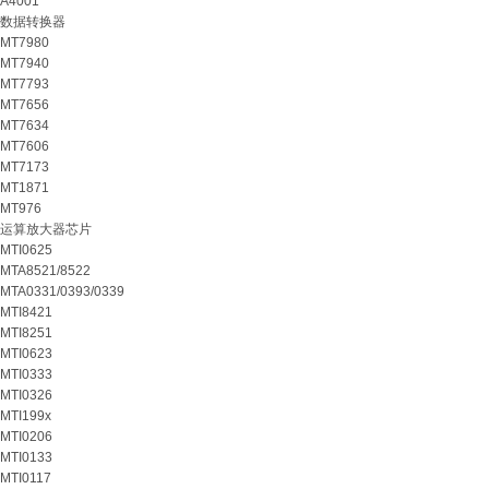
A4001
数据转换器
MT7980
MT7940
MT7793
MT7656
MT7634
MT7606
MT7173
MT1871
MT976
运算放大器芯片
MTI0625
MTA8521/8522
MTA0331/0393/0339
MTI8421
MTI8251
MTI0623
MTI0333
MTI0326
MTI199x
MTI0206
MTI0133
MTI0117