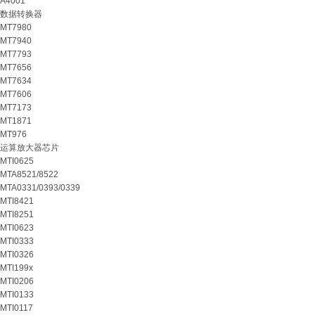
A4001
数据转换器
MT7980
MT7940
MT7793
MT7656
MT7634
MT7606
MT7173
MT1871
MT976
运算放大器芯片
MTI0625
MTA8521/8522
MTA0331/0393/0339
MTI8421
MTI8251
MTI0623
MTI0333
MTI0326
MTI199x
MTI0206
MTI0133
MTI0117