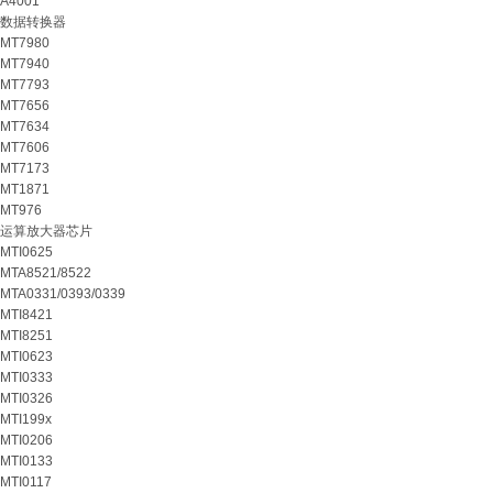
A4001
数据转换器
MT7980
MT7940
MT7793
MT7656
MT7634
MT7606
MT7173
MT1871
MT976
运算放大器芯片
MTI0625
MTA8521/8522
MTA0331/0393/0339
MTI8421
MTI8251
MTI0623
MTI0333
MTI0326
MTI199x
MTI0206
MTI0133
MTI0117